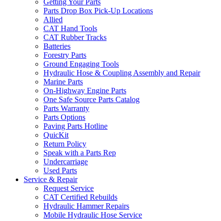
Getting Your Parts
Parts Drop Box Pick-Up Locations
Allied
CAT Hand Tools
CAT Rubber Tracks
Batteries
Forestry Parts
Ground Engaging Tools
Hydraulic Hose & Coupling Assembly and Repair
Marine Parts
On-Highway Engine Parts
One Safe Source Parts Catalog
Parts Warranty
Parts Options
Paving Parts Hotline
QuicKit
Return Policy
Speak with a Parts Rep
Undercarriage
Used Parts
Service & Repair
Request Service
CAT Certified Rebuilds
Hydraulic Hammer Repairs
Mobile Hydraulic Hose Service