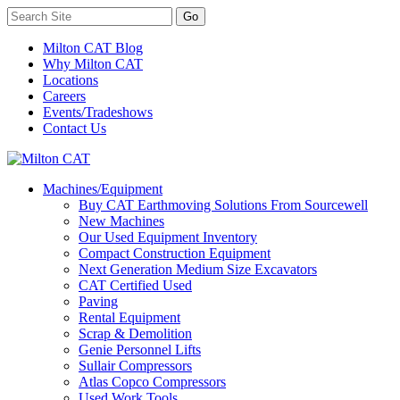
Milton CAT Blog
Why Milton CAT
Locations
Careers
Events/Tradeshows
Contact Us
Machines/Equipment
Buy CAT Earthmoving Solutions From Sourcewell
New Machines
Our Used Equipment Inventory
Compact Construction Equipment
Next Generation Medium Size Excavators
CAT Certified Used
Paving
Rental Equipment
Scrap & Demolition
Genie Personnel Lifts
Sullair Compressors
Atlas Copco Compressors
Used Work Tools