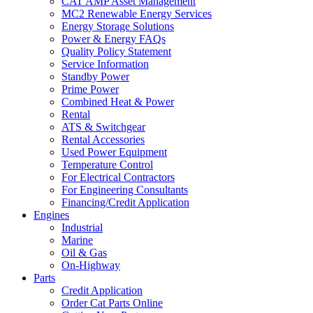
CAT AMP Asset Management
MC2 Renewable Energy Services
Energy Storage Solutions
Power & Energy FAQs
Quality Policy Statement
Service Information
Standby Power
Prime Power
Combined Heat & Power
Rental
ATS & Switchgear
Rental Accessories
Used Power Equipment
Temperature Control
For Electrical Contractors
For Engineering Consultants
Financing/Credit Application
Engines
Industrial
Marine
Oil & Gas
On-Highway
Parts
Credit Application
Order Cat Parts Online