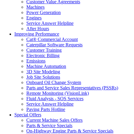
Customer Value Agreements
Machines
Power Generation
Engines
Service Answer Helpline
After Hours
Improving Performance
Cat® Commercial Account
Caterpillar Software Requests
Customer Training
Electronic Billing
Emissions
Machine Automation
3D Site Modeling
Job Site Solutions
Onboard Oil Change System
Parts and Service Sales Representatives (PSSRs)
Remote Monitoring (VisionLink)
Fluid Analysis - SOS Services
Service Answer Helpline
Paving Parts Hotline
Special Offers
Current Machine Sales Offers
Parts & Service Specials
On-Highway Engine Parts & Service Specials