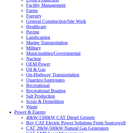
Facility Management
Farms
Forestry
General Construction/Site Work
Healthcare
Paving
Landscaping
Marine Transportation
Military
Municipalities/Governmental
Nuclear
OEM Power
Oil & Gas
On-Highway Transportation
Quarries/Aggregates
Recreational
Recreational Boating
Salt Production
Scrap & Demolition
Waste
Power & Energy
40kW-1500kW CAT Diesel Gensets
Buy CAT Electric Power Solutions From Sourcewell
CAT 20kW-500kW Natural Gas Generators