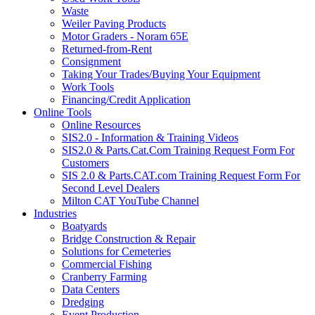
Waste
Weiler Paving Products
Motor Graders - Noram 65E
Returned-from-Rent
Consignment
Taking Your Trades/Buying Your Equipment
Work Tools
Financing/Credit Application
Online Tools
Online Resources
SIS2.0 - Information & Training Videos
SIS2.0 & Parts.Cat.Com Training Request Form For
Customers
SIS 2.0 & Parts.CAT.com Training Request Form For
Second Level Dealers
Milton CAT YouTube Channel
Industries
Boatyards
Bridge Construction & Repair
Solutions for Cemeteries
Commercial Fishing
Cranberry Farming
Data Centers
Dredging
Event Production